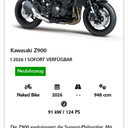
Kawasaki Z900
I 2026 I SOFORT VERFÜGBAR
Neufahrzeug
Naked Bike
2026
-
-
948 ccm
91 kW / 124 PS
Die Z900 evolutioniert die Sugomi-Philisophie: Mit