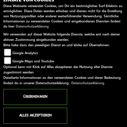
EINSATZ VON COOKIES
Diese Webseite verwendet Cookies, um Dir ein bestmögliches Surf-Erlebnis zu
EUR 10.170,-
ermöglichen. Diese Daten werden erhoben und dienen nicht für die Erstellung
von Nutzungsprofilen oder anderer weiterführender Verwendung. Sämtliche
Informationen zu verwendeten Cookies und eingebundenen Diensten findest
du hier:
Datenschutzerklärung
MEHR ERFAHREN
Wir verwenden auf dieser Website folgende Dienste, welche erst nach deiner
aktiven Zustimmung eingebunden werden.
Bitte hake dazu den jeweiligen Dienst an und klicke auf Übernehmen:
Google Analytics
A
Google Maps und Youtube
Optional kann mit Klick auf Alles akzeptieren der Nutzung aller Dienste
zugestimmt werden
Detailierte Informationen zu den verwendeten Cookies und deren Bedeutung
findest du in unserer Datenschutzerklärung:
Datenschutzerklärung
ÜBERNEHMEN
ALLES AKZEPTIEREN